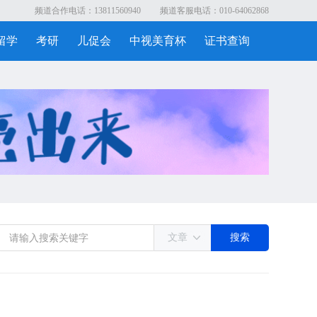
频道合作电话：13811560940
频道客服电话：010-64062868
留学
考研
儿促会
中视美育杯
证书查询
文章
搜索