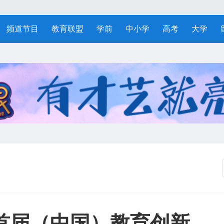
频道节目
教育联盟
学前
中小学
高考
大学
首届（中国）教育创新