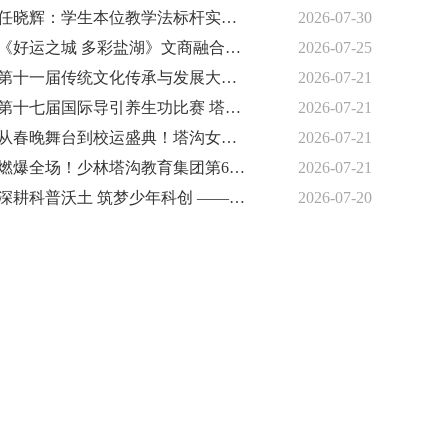
任晓辉：学生本位教学法标杆实践者
2026-07-30
《好运之城 多彩盐湖》文商融合大舞台暨青少年艺术文化节
2026-07-25
第十一届传统文化传承与发展大会暨2026时代匠心人物论坛在京启幕
2026-07-21
第十七届国际导引养生功比赛 塔沟集团荣获7金12银4铜
2026-07-21
从春晚舞台到校运盛典！塔沟女孩陈若然：以热爱成长，以梦想起航
2026-07-21
燃爆全场！少林塔沟教育集团第60届运动会隆重开幕
2026-07-21
深耕科普沃土 筑梦少年科创 ——衡水雍锦科创探索中心启幕先行 公益研学惠及千名学子
2026-07-20