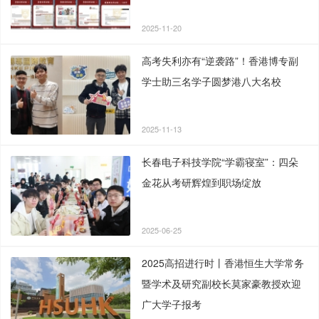
2025-11-20
高考失利亦有“逆袭路”！香港博专副
学士助三名学子圆梦港八大名校
2025-11-13
长春电子科技学院“学霸寝室”：四朵
金花从考研辉煌到职场绽放
2025-06-25
2025高招进行时丨香港恒生大学常务
暨学术及研究副校长莫家豪教授欢迎
广大学子报考