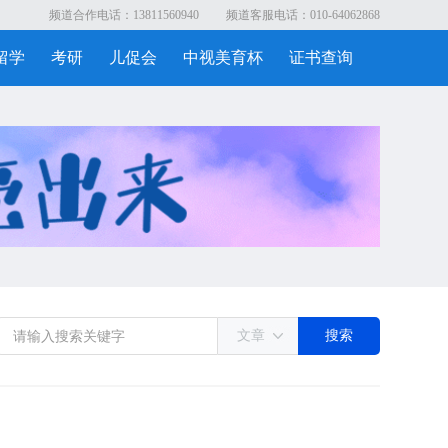
频道合作电话：13811560940
频道客服电话：010-64062868
留学
考研
儿促会
中视美育杯
证书查询
文章
搜索