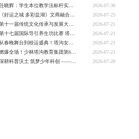
任晓辉：学生本位教学法标杆实践者
2026-07-30
《好运之城 多彩盐湖》文商融合大舞台暨青少年艺术文化节
2026-07-25
第十一届传统文化传承与发展大会暨2026时代匠心人物论坛在京启幕
2026-07-21
第十七届国际导引养生功比赛 塔沟集团荣获7金12银4铜
2026-07-21
从春晚舞台到校运盛典！塔沟女孩陈若然：以热爱成长，以梦想起航
2026-07-21
燃爆全场！少林塔沟教育集团第60届运动会隆重开幕
2026-07-21
深耕科普沃土 筑梦少年科创 ——衡水雍锦科创探索中心启幕先行 公益研学惠及千名学子
2026-07-20