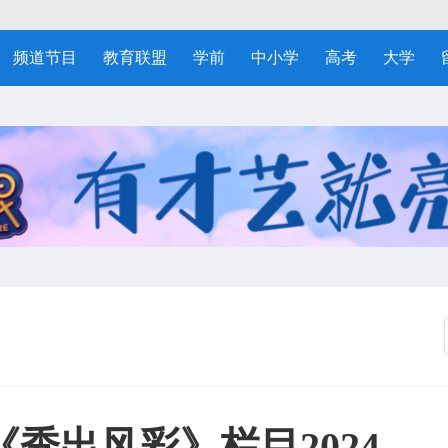
频道节目
教育联盟
学前
中小学
高考
大学
秀出风彩》栏目2024