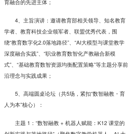
育融合的先进主体；
4、主旨演讲：邀请教育部相关领导、知名教育
学者、教育科技企业领军者、联盟优秀代表，围
绕“教育数字化2.0落地路径”、“AI大模型与课堂教学
深度融合实践”、“职业教育数智化产教融合新模
式”、“基础教育数智资源均衡配置策略”等主题分享前
沿理念与实践成果；
5、高端圆桌论坛（共5场，紧扣“数智融教・育
人为本”核心）：
主题 1：“数智融教 + 机器人赋能：K12 课堂的
创新实践与落地路径”（聚焦数字教学机器人、AI 大